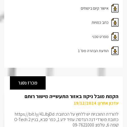
אישור קיום ביטוחים
כתב כמויות
מפרט טכני
הודעת הבהרה מס' 1
מכרז נסגר
הקמת מובל ניקוז באזור התעשייה מישור רותם
עדכון אחרון: 19/12/2024
להורדת התוכניות יש ללחוץ על הכתובת:
https://bit.ly/41JbjDd
כתובת משרדי דנה הנדסה: עתיד ידע 1, כפר סבא, בניין O-Tech 2
קומה 6, טלפון: 09-7621000