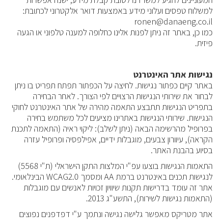
למשלוח טפסים ועלוני מידע באמצעות דואר אלקטרוני לכתובת:
ronen@danaeng.co.il
כמו כן, באתר זה ניתן לפנות אלינו כחלופה למענה טלפוני או הגעה
פיזית.
נגישות אתר האינטרנט
באתר קיים כפתור נגישות. לחיצה על הכפתור תפתח תפריט בו ניתן
לבחור את שירותי הנגישות הרצויים לפי הצורך. לאחר הבחירה
בתפריט הנגישות תתבצע התאמה מהירה של אתר האינטרנט לחוקי
הנגישות. שירותי הנגישות באתרינו מציעים לכל משתמש בחירה
בפרופיל מהרשימה הבאה (ניתן לשלב): ליקוי ראיה (התאמה לתכנת
הקראה), עיוורון צבעים, מוגבלות ידיים, אפילפסיה ופרופיל עזרה
בסיוע בהבנת האתר.
התאמות הנגישות בוצעו עפ"י המלצות התקן הישראלי (ת"י 5568)
לנגישות תכנים באינטרנט ברמת AA ומסמך WCAG2.0 הבינלאומי.
אתר זה עומד בדרישות תקנות שיוויון זכויות לאנשים עם מוגבלות
(התאמות נגישות לשירות), התשע"ג 2013.
אתר מטריקס מאפשר גלישה נגישה ונתמך ע"י דפדפנים נפוצים