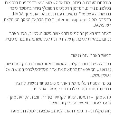
בגרסתם העדכנית ביותר, ומותאם לשימוש נגיש בדפדפנים הנפוצים
בטלפונים ניידים. דפדפן הדסקטופ המומלץ ביותר בתמיכה טובה
בנגישות הוא Firefox בתאימות עם תוכנת הקראת מסך NVDA.
בדפדפן מסוג Internet explorer תוכנת הקראת המסך המומלצת
היא JAWS.
האתר בנוי באופן נוח לניווט והתמצאות פשוטה. כמו כן, תכני האתר
נכתבו בבהירות לטובת קריאה ידידותית לכל משתמש והבנה מיטבית.
תפעול האתר ועזרי נגישות
בכדי לגלוש בנוחות ובקלות, הוטמעה באתר מערכת מתקדמת בשם
User1st המאפשרת להתאים את אתר מטריקס לצרכי הנגישות של
המשתמשים.
בפינה הימנית העליונה של האתר מופיע כפתור נגישות. לחיצה
בכפתור תפתח תפריט לבחירה בין מספר אפשרויות:
קורא מסך – התאמת האתר לקריאה בעזרת תוכנות הקראת מסך.
מיועד לעיוורים ואנשים עם לקויות ראייה.
ניווט מקלדת – התאמת האתר לניווט באמצעות המקלדת. מיועד