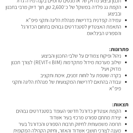
תכנון וביצוע מדויק של אלמנטים טרומיים בקנה מידה גדול
הקמת גג פלדה במשקל של כ־2,600 טון, תוך דיוק מרבי בתכנון
ובביצוע
עמידה קפדנית בדרישות מנהלת הליגה ותקני פיפ"א
התאמת האצטדיון לסטנדרטים גבוהים בתחום הכדורגל
והספורט הבינלאומ
פתרונות:
ניהול ופיקוח צמודים על שלבי התכנון והביצוע
שילוב מערכות מידול מתקדמות (BIM ו-REVIT) לצורך תכנון
מדויק ויעיל
בקרה שוטפת על לוחות זמנים, איכות ותקציב
עבודה בהתאם לדרישות המקצועיות של מנהלת הליגה ותקני
פיפ"א
תצאות:
הקמת אצטדיון כדורגל חדשני העומד בסטנדרטים גבוהים
יצירת מתחם ספורט מרכזי בעיר אשדוד
תרומה משמעותית לחיזוק תרבות הספורט והכדורגל בעיר
מענה לצורכי תושבי אשדוד והאזור, וחיזוק הקהילה המקומית