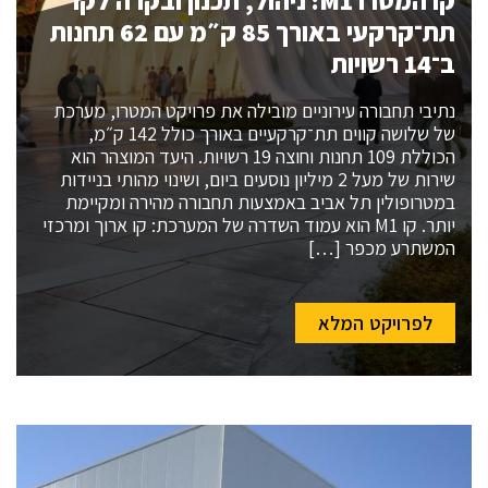
קו המטרו M1: ניהול, תכנון ובקרה לקו
תת־קרקעי באורך 85 ק״מ עם 62 תחנות
ב־14 רשויות
נתיבי תחבורה עירוניים מובילה את פרויקט המטרו, מערכת
של שלושה קווים תת־קרקעיים באורך כולל 142 ק״מ,
הכוללת 109 תחנות וחוצה 19 רשויות. היעד המוצהר הוא
שירות של מעל 2 מיליון נוסעים ביום, ושינוי מהותי בניידות
במטרופולין תל אביב באמצעות תחבורה מהירה ומקיימת
יותר. קו M1 הוא עמוד השדרה של המערכת: קו ארוך ומרכזי
המשתרע מכפר […]
לפרויקט המלא