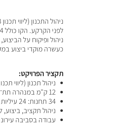
ניהול ופיקוח על הביצוע,
כעשרה מוקדי ביצוע במק
תקציר הפרויקט:
ניהול תכנון (ליווי תכנון DB של הקבלן) לקו באורך כ-24 ק
12 ק"מ במנהרה תת־קרקעית
34 תחנות: 24 עיליות ו-10 תת־קרקעיות
ניהול תקציב, ביצוע, 
עבודה בסביבה עירונית צפופה