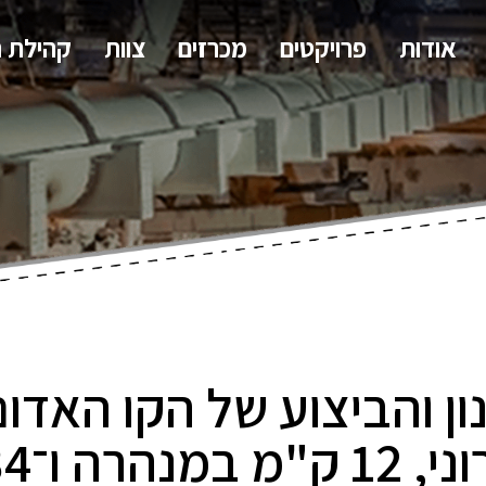
אודות
פרויקטים
מכרזים
צוות
קהילת 
ה ו־34 תחנות