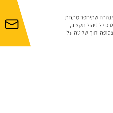
ון DB של הקבלן) לקו באורך כ-24 ק"מ, מהם 12 ק"מ במנהרה שתיחפר מתחת
קעיות. ניהול הפרויקט כולל ניהול תקציב,
צפופה ותוך שליטה על